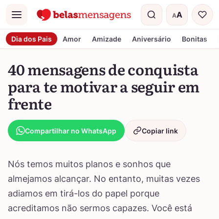
A
A
Menu
Tamanho do t
Dia dos Pais
Amor
Amizade
Aniversário
Bonitas
40 mensagens de conquista
para te motivar a seguir em
frente
Compartilhar no WhatsApp
Copiar link
Nós temos muitos planos e sonhos que
almejamos alcançar. No entanto, muitas vezes
adiamos em tirá-los do papel porque
acreditamos não sermos capazes. Você está