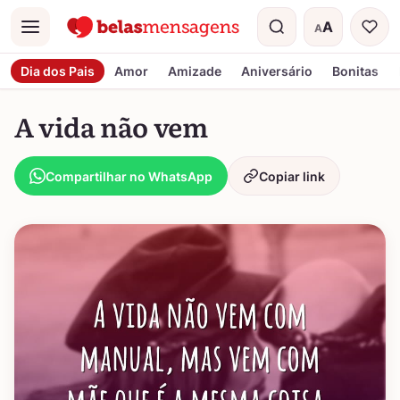
A
A
Menu
Tamanho do t
Dia dos Pais
Amor
Amizade
Aniversário
Bonitas
A vida não vem
Compartilhar no WhatsApp
Copiar link