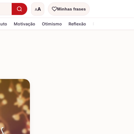
A
Minhas frases
A
Tamanho do texto
Luto
Motivação
Otimismo
Reflexão
Religiosa