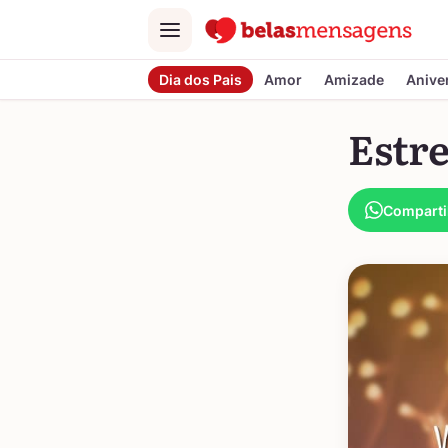
Menu
Dia dos Pais
Amor
Amizade
Anive
Estre
Comparti