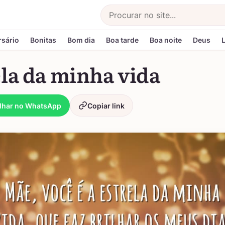
Buscar
rsário
Bonitas
Bom dia
Boa tarde
Boa noite
Deus
la da minha vida
lhar no WhatsApp
Copiar link