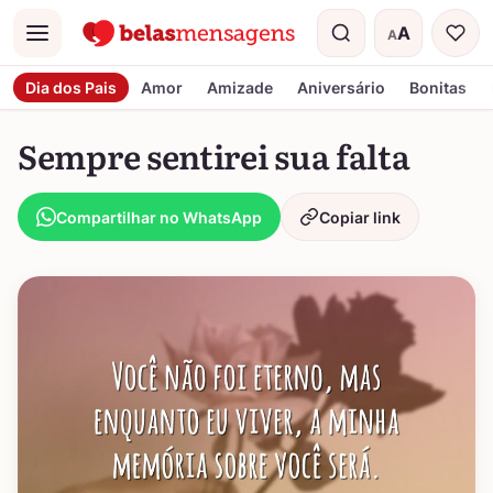
A
A
Menu
Tamanho do t
Dia dos Pais
Amor
Amizade
Aniversário
Bonitas
Sempre sentirei sua falta
Compartilhar no WhatsApp
Copiar link