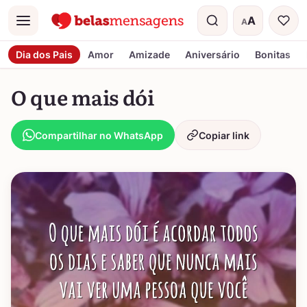
A
A
Menu
Tamanho do t
Dia dos Pais
Amor
Amizade
Aniversário
Bonitas
O que mais dói
Compartilhar no WhatsApp
Copiar link