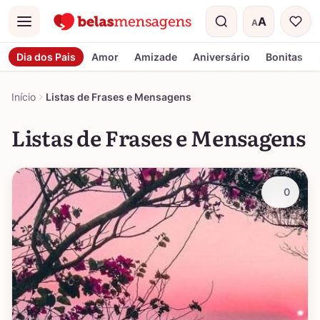
A
A
Menu
Tamanho do t
Dia dos Pais
Amor
Amizade
Aniversário
Bonitas
Início
Listas de Frases e Mensagens
Listas de Frases e Mensagens
0