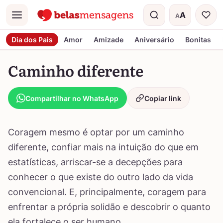
A
A
Menu
Tamanho do t
Dia dos Pais
Amor
Amizade
Aniversário
Bonitas
Caminho diferente
Compartilhar no WhatsApp
Copiar link
Coragem mesmo é optar por um caminho
diferente, confiar mais na intuição do que em
estatísticas, arriscar-se a decepções para
conhecer o que existe do outro lado da vida
convencional. E, principalmente, coragem para
enfrentar a própria solidão e descobrir o quanto
ela fortalece o ser humano…