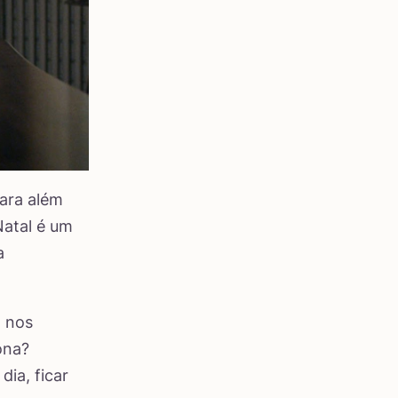
para além
Natal é um
a
o nos
ona?
ia, ficar