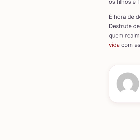
os filhos e 
É hora de d
Desfrute de
quem realme
vida
com ess