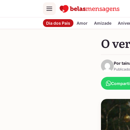
Menu
Dia dos Pais
Amor
Amizade
Anive
O ver
Por tain
Publicado
Comparti