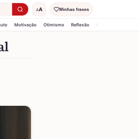
A
Minhas frases
A
Tamanho do texto
Luto
Motivação
Otimismo
Reflexão
Religiosa
al