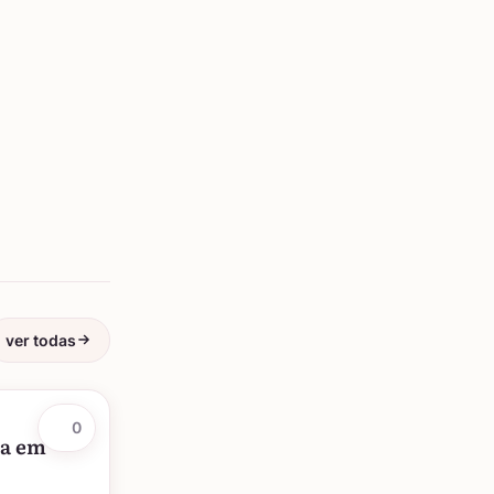
ver todas
0
da em