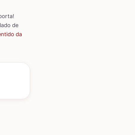
porta!
 lado de
entido da