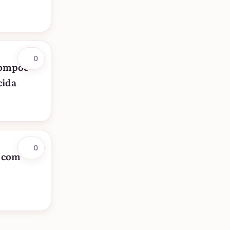
0
compõe
cida
0
s com