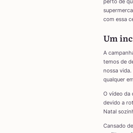
perto de q
supermerca
com essa c
Um incr
A campanha 
temos de de
nossa vida.
qualquer em
O vídeo da 
devido a ro
Natal sozin
Cansado des