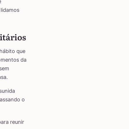
e
 lidamos
itários
 hábito que
momentos da
 sem
asa.
sunida
 passando o
ara reunir