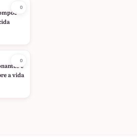
0
compõe
cida
0
onantes e
re a vida