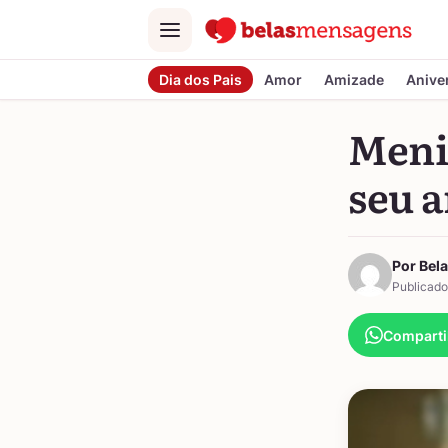
Menu
Dia dos Pais
Amor
Amizade
Anive
Meni
seu 
Por Bel
Publicado
Comparti