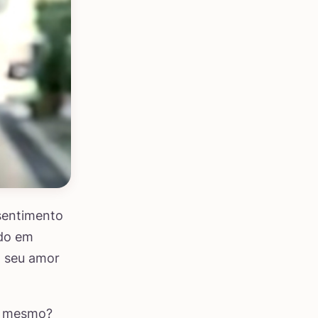
sentimento
ado em
o seu amor
é mesmo?