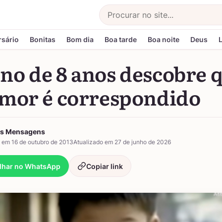
Buscar
rsário
Bonitas
Bom dia
Boa tarde
Boa noite
Deus
no de 8 anos descobre 
amor é correspondido
as Mensagens
 em 16 de outubro de 2013
Atualizado em 27 de junho de 2026
lhar no WhatsApp
Copiar link