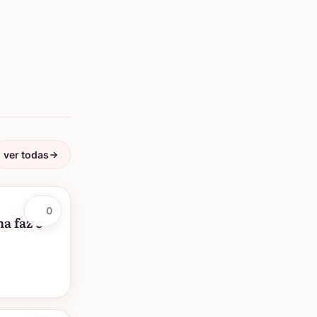
ver todas
0
a faz é