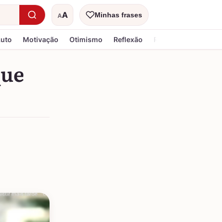
A
Minhas frases
A
Tamanho do texto
Luto
Motivação
Otimismo
Reflexão
Religiosa
que