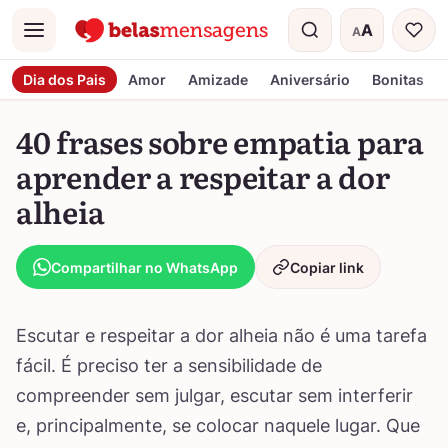
A
A
Menu
Tamanho do t
Dia dos Pais
Amor
Amizade
Aniversário
Bonitas
40 frases sobre empatia para
aprender a respeitar a dor
alheia
Compartilhar no WhatsApp
Copiar link
Escutar e respeitar a dor alheia não é uma tarefa
fácil. É preciso ter a sensibilidade de
compreender sem julgar, escutar sem interferir
e, principalmente, se colocar naquele lugar. Que