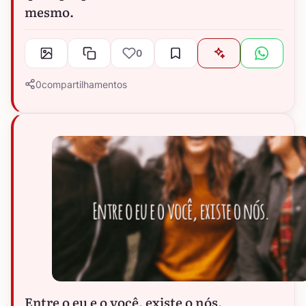
mesmo.
0
0
compartilhamentos
Entre o eu e o você, existe o nós.