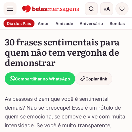
A
A
Menu
Tamanho do t
Dia dos Pais
Amor
Amizade
Aniversário
Bonitas
30 frases sentimentais para
quem não tem vergonha de
demonstrar
Compartilhar no WhatsApp
Copiar link
As pessoas dizem que você é sentimental
demais? Não se preocupe! Esse é um rótulo de
quem se emociona, se comove e vive com muita
intensidade. Se você é muito transparente,