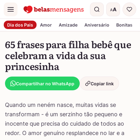
A
A
Menu
Tamanho do t
Dia dos Pais
Amor
Amizade
Aniversário
Bonitas
65 frases para filha bebê que
celebram a vida da sua
princesinha
Compartilhar no WhatsApp
Copiar link
Quando um neném nasce, muitas vidas se
transformam - é um serzinho tão pequeno e
inocente que precisa do cuidado de todos ao
redor. O amor genuíno resplandece no lar e a