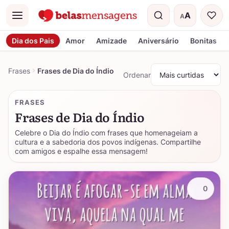
A
A
Menu
Tamanho do t
Dia dos Pais
Amor
Amizade
Aniversário
Bonitas
Frases
Frases de Dia do Índio
Ordenar
FRASES
Frases de Dia do Índio
Celebre o Dia do Índio com frases que homenageiam a
cultura e a sabedoria dos povos indígenas. Compartilhe
com amigos e espalhe essa mensagem!
0