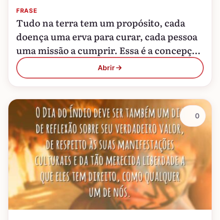
FRASE
Tudo na terra tem um propósito, cada
doença uma erva para curar, cada pessoa
uma missão a cumprir. Essa é a concepção
dos índios sobre a existência.
Abrir
0