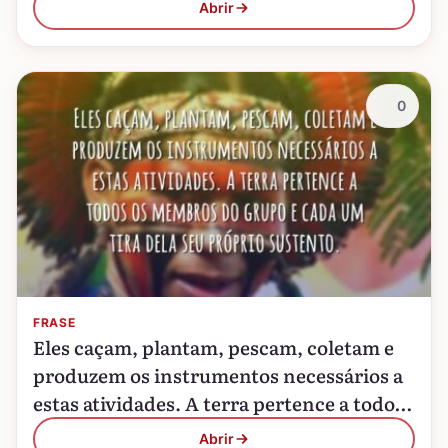
Abrir
0
FRASE
Eles caçam, plantam, pescam, coletam e
produzem os instrumentos necessários a
estas atividades. A terra pertence a todos
os membros do grupo e cada um tira dela
Abrir