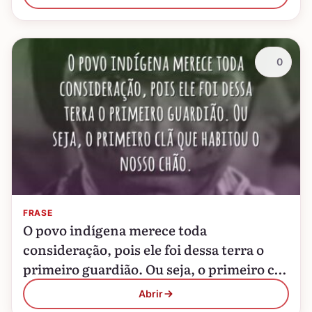
seu…
0
FRASE
O povo indígena merece toda
consideração, pois ele foi dessa terra o
primeiro guardião. Ou seja, o primeiro clã
que habitou o nosso chão.
Abrir