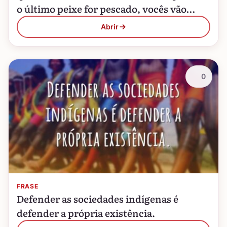
o último peixe for pescado, vocês vão
entender que dinheiro não se come. 19
Abrir
de…
0
FRASE
Defender as sociedades indígenas é
defender a própria existência.