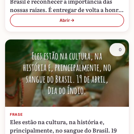
Brasil é reconhecer a importância das
nossas raízes. É entregar de volta a honra
e o respeito que todos eles merecem. 19
Abrir
de…
0
FRASE
Eles estão na cultura, na história e,
principalmente, no sangue do Brasil. 19