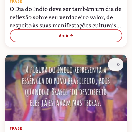
FRASE
O Dia do Índio deve ser também um dia de
reflexão sobre seu verdadeiro valor, de
respeito às suas manifestações culturais e
da tão merecida liberdade a que…
Abrir
0
FRASE