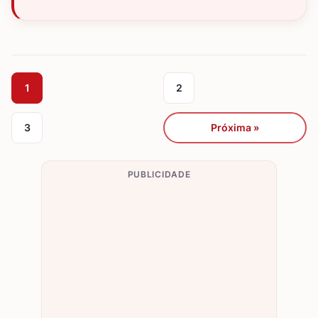
1
2
3
Próxima »
PUBLICIDADE