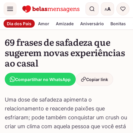
A
A
Menu
Tamanho do t
Dia dos Pais
Amor
Amizade
Aniversário
Bonitas
69 frases de safadeza que
sugerem novas experiências
ao casal
Compartilhar no WhatsApp
Copiar link
Uma dose de safadeza apimenta o
relacionamento e reacende paixões que
esfriaram; pode também conquistar um crush ou
criar um clima com aquela pessoa que você está