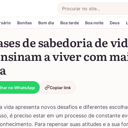
Buscar
rsário
Bonitas
Bom dia
Boa tarde
Boa noite
Deus
ases de sabedoria de vi
ensinam a viver com ma
za
lhar no WhatsApp
Copiar link
 a vida apresenta novos desafios e diferentes escolh
 isso, é preciso estar em um processo de constante e
onhecimento. Para repensar suas atitudes e a sua fo