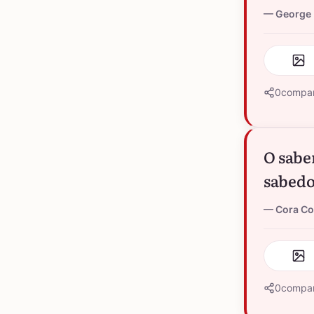
George 
0
compar
O sabe
sabedo
Cora Co
0
compar