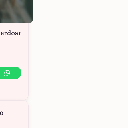
perdoar
no