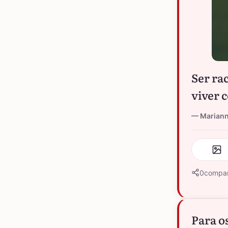
Ser ra
viver 
Marian
0
compar
Para o