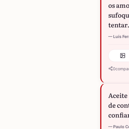
os amo
sufoqu
tentar
Luís Fe
0
compar
Aceite
de con
confian
Paulo C