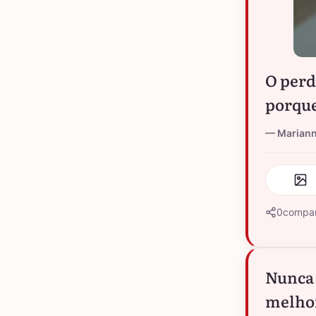
O perd
porque
Marian
0
compar
Nunca 
melhor