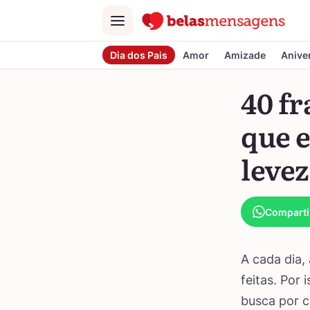
Menu
Dia dos Pais
Amor
Amizade
Anive
40 fr
que 
leve
Comparti
A cada dia,
feitas. Por
busca por c