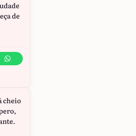
audade
eça de
á cheio
pero,
ante.