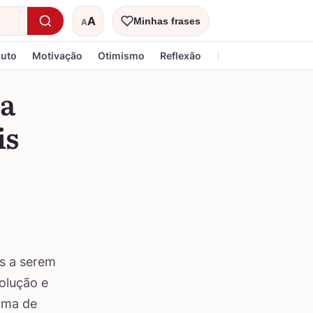
A
Minhas frases
A
Tamanho do texto
Luto
Motivação
Otimismo
Reflexão
Religiosa
da
is
as a serem
volução e
rma de