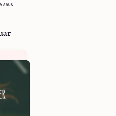
e seus
uar