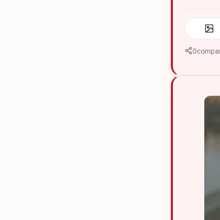
0
compar