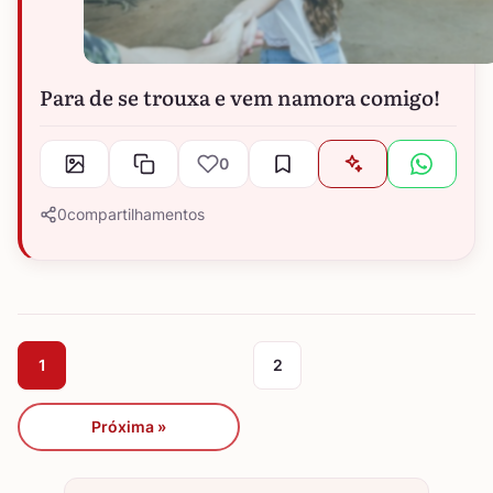
Para de se trouxa e vem namora comigo!
0
0
compartilhamentos
1
2
Próxima »