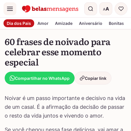
A
A
Menu
Tamanho do t
Dia dos Pais
Amor
Amizade
Aniversário
Bonitas
60 frases de noivado para
celebrar esse momento
especial
Compartilhar no WhatsApp
Copiar link
Noivar é um passo importante e decisivo na vida
de um casal. É a afirmação da decisão de passar
o resto da vida juntos e vivendo o amor.
Se você chegou nessa fase deliciosa, vai amar a