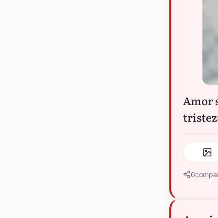
Amor s
tristez
0
compar