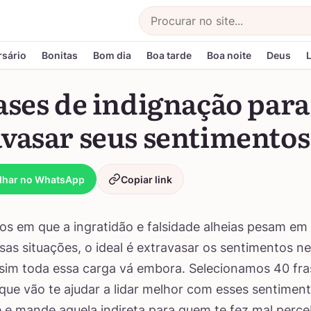
Buscar
rsário
Bonitas
Bom dia
Boa tarde
Boa noite
Deus
ases de indignação para
avasar seus sentimentos
lhar no WhatsApp
Copiar link
 em que a ingratidão e falsidade alheias pesam em
sas situações, o ideal é extravasar os sentimentos ne
sim toda essa carga vá embora. Selecionamos 40 fra
que vão te ajudar a lidar melhor com esses sentiment
 e mande aquela indireta para quem te fez mal perce