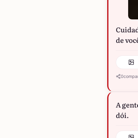
Cuidad
de voc
0
compar
A gent
dói.