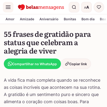
A
A
Menu
Tamanho do t
Amor
Amizade
Aniversário
Bonitas
Bom dia
Boa 
55 frases de gratidão para
status que celebram a
alegria de viver
Compartilhar no WhatsApp
Copiar link
A vida fica mais completa quando se reconhece
as coisas incríveis que acontecem na sua rotina.
A gratidão é um sentimento puro e sincero que
alimenta o coração com coisas boas. Para