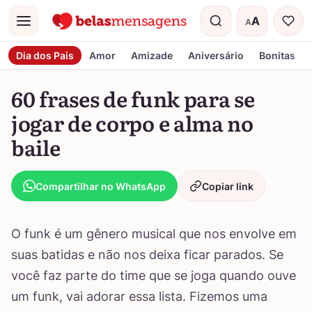
A
A
Menu
Tamanho do t
Dia dos Pais
Amor
Amizade
Aniversário
Bonitas
60 frases de funk para se
jogar de corpo e alma no
baile
Compartilhar no WhatsApp
Copiar link
O funk é um gênero musical que nos envolve em
suas batidas e não nos deixa ficar parados. Se
você faz parte do time que se joga quando ouve
um funk, vai adorar essa lista. Fizemos uma