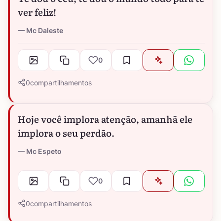
ver feliz!
Mc Daleste
0
0
compartilhamentos
Hoje você implora atenção, amanhã ele
implora o seu perdão.
Mc Espeto
0
0
compartilhamentos