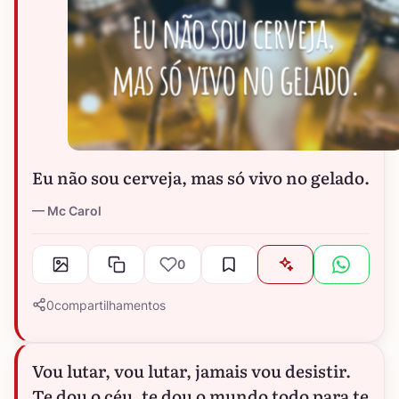
Eu não sou cerveja, mas só vivo no gelado.
Mc Carol
0
0
compartilhamentos
Vou lutar, vou lutar, jamais vou desistir.
Te dou o céu, te dou o mundo todo para te