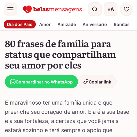
A
A
Menu
Tamanho do t
Dia dos Pais
Amor
Amizade
Aniversário
Bonitas
80 frases de família para
status que compartilham
seu amor por eles
Compartilhar no WhatsApp
Copiar link
É maravilhoso ter uma família unida e que
preenche seu coração de amor. Ela é a sua base
e a sua fortaleza, a certeza que você jamais
estará sozinho e terá sempre o apoio que