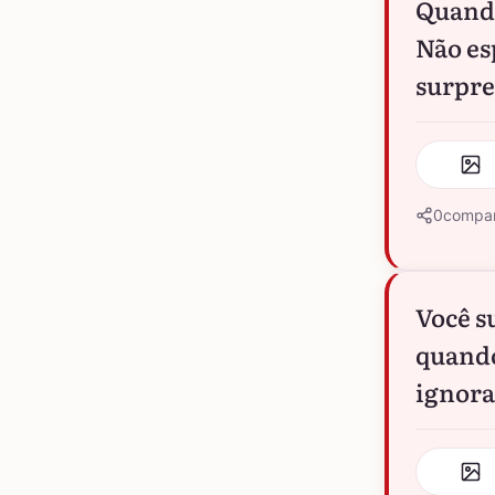
Quando
Não es
surpre
0
compar
Você s
quando
ignora