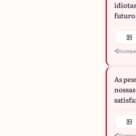
idiota
futuro
0
compar
As pes
nossas
satisfa
0
compar