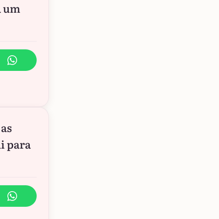
a um
 as
i para