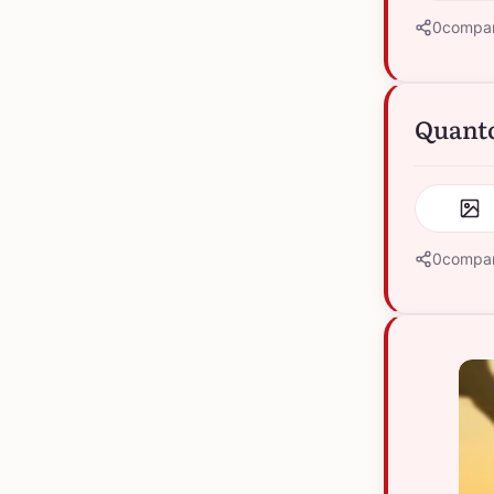
0
compar
Quanto
0
compar