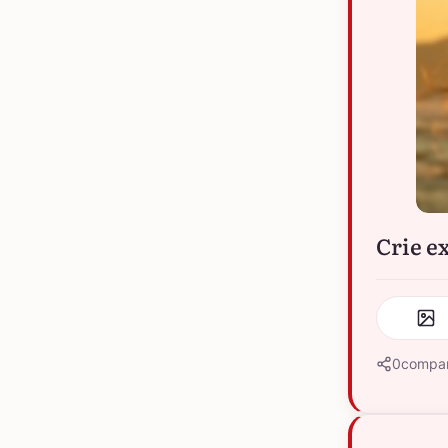
Crie e
0
compar