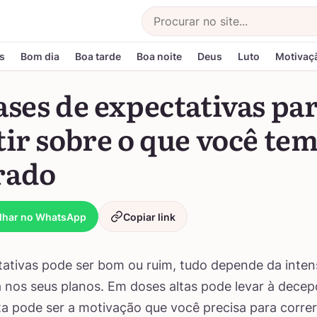
Buscar
s
Bom dia
Boa tarde
Boa noite
Deus
Luto
Motivaç
ases de expectativas pa
tir sobre o que você te
rado
lhar no WhatsApp
Copiar link
tativas pode ser bom ou ruim, tudo depende da inte
 nos seus planos. Em doses altas pode levar à dece
a pode ser a motivação que você precisa para correr