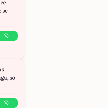
ce.
e se
as
ga, só