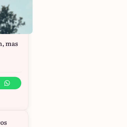
m, mas
ros