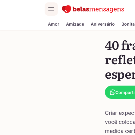
Menu
Amor
Amizade
Aniversário
Bonita
40 fr
refle
espe
Comparti
Criar expec
você coloca
medida cert