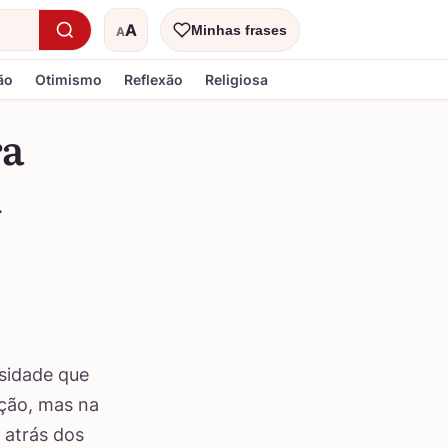
A
Minhas frases
A
Tamanho do texto
ão
Otimismo
Reflexão
Religiosa
ra
m
nsidade que
pção, mas na
 atrás dos