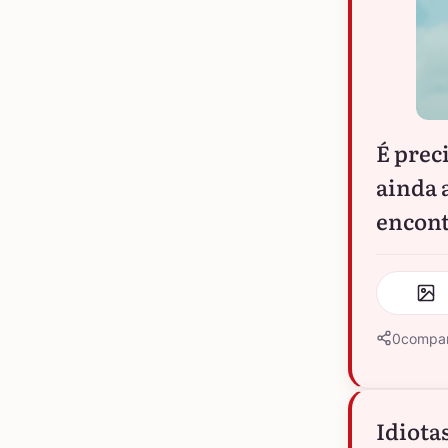
É prec
ainda 
encont
0
compar
Idiota