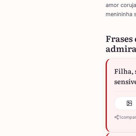
amor coruja
menininha s
Frases 
admira
Filha,
sensív
1
compar