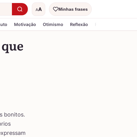
A
Minhas frases
A
Tamanho do texto
Luto
Motivação
Otimismo
Reflexão
Religiosa
a que
s bonitos.
prios
 expressam