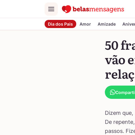
Menu
Dia dos Pais
Amor
Amizade
Anive
50 fr
vão e
rela
Comparti
Dizem que, 
De repente,
passos. Fiz