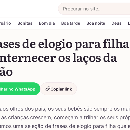
Buscar
rsário
Bonitas
Bom dia
Boa tarde
Boa noite
Deus
ases de elogio para filh
nternecer os laços da
ção
lhar no WhatsApp
Copiar link
aos olhos dos pais, os seus bebês são sempre os mai
 as crianças crescem, começam a trilhar os seus pró
emos uma seleção de frases de elogio para filha que