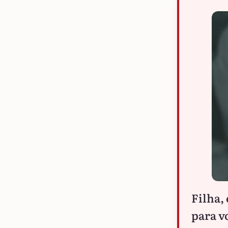
Filha,
para v