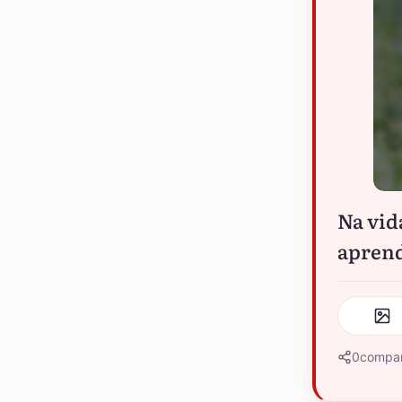
Na vida
aprend
0
compar