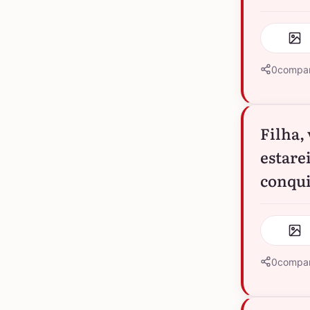
0
compar
Filha,
estare
conqui
0
compar