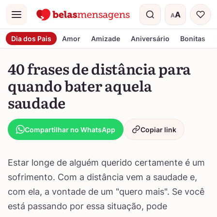
A
A
Menu
Tamanho do t
Dia dos Pais
Amor
Amizade
Aniversário
Bonitas
40 frases de distância para
quando bater aquela
saudade
Compartilhar no WhatsApp
Copiar link
Estar longe de alguém querido certamente é um
sofrimento. Com a distância vem a saudade e,
com ela, a vontade de um "quero mais". Se você
está passando por essa situação, pode