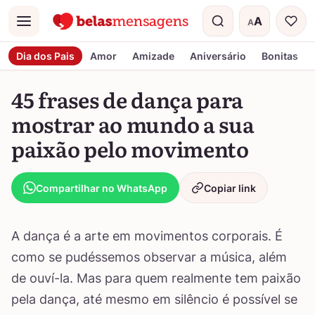
A
A
Menu
Tamanho do t
Dia dos Pais
Amor
Amizade
Aniversário
Bonitas
45 frases de dança para
mostrar ao mundo a sua
paixão pelo movimento
Compartilhar no WhatsApp
Copiar link
A dança é a arte em movimentos corporais. É
como se pudéssemos observar a música, além
de ouví-la. Mas para quem realmente tem paixão
pela dança, até mesmo em silêncio é possível se