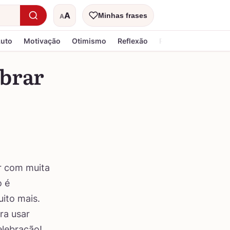
A
Minhas frases
A
Tamanho do texto
Luto
Motivação
Otimismo
Reflexão
Religiosa
ebrar
r com muita
o é
ito mais.
ra usar
elebração!