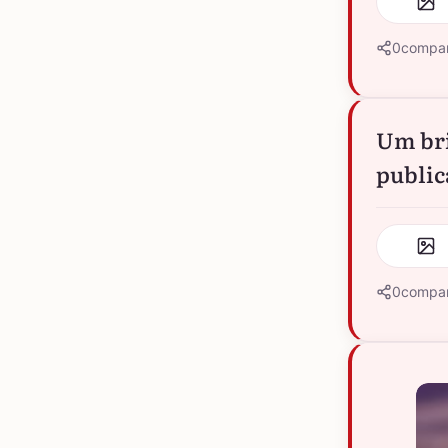
0
compar
Um br
public
0
compar