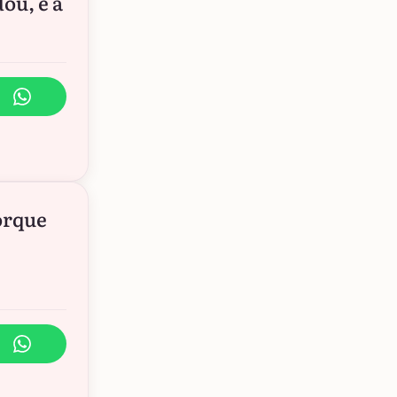
ou, e a
orque