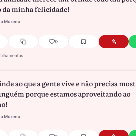
 da minha felicidade!
na Moreno
0
tilhamentos
nde ao que a gente vive e não precisa most
inguém porque estamos aproveitando ao
o!
na Moreno