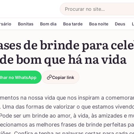
Buscar
rsário
Bonitas
Bom dia
Boa tarde
Boa noite
Deus
ases de brinde para cel
 de bom que há na vida
lhar no WhatsApp
Copiar link
mentos na nossa vida que nos inspiram a comemora
. Uma das formas de valorizar o que estamos vivend
Pode ser um brinde ao amor, à vida, às amizades e mu
elecionamos as melhores frases de brinde perfeitas pa
iões. Confira e tenha as palavras certas para cada c