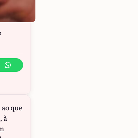
e
 ao que
, à
um