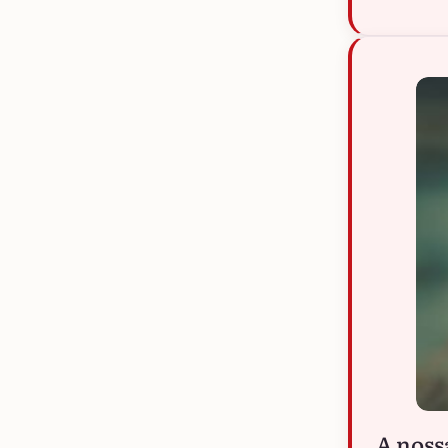
A noss