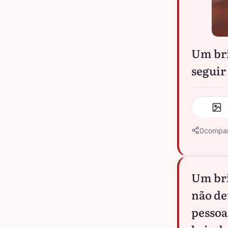
Um bri
seguir
0
compar
Um bri
não de
pessoa