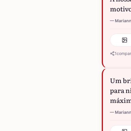
motivo
Marian
1
compar
Um bri
para n
máxim
Marian