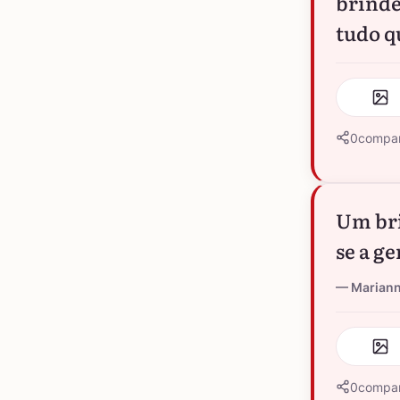
brinde
tudo q
0
compar
Um bri
se a g
Marian
0
compar