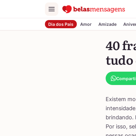
Menu
Dia dos Pais
Amor
Amizade
Anive
40 fr
tudo
Comparti
Existem mo
intensidade
brindando. 
Por isso, s
nessas ocas