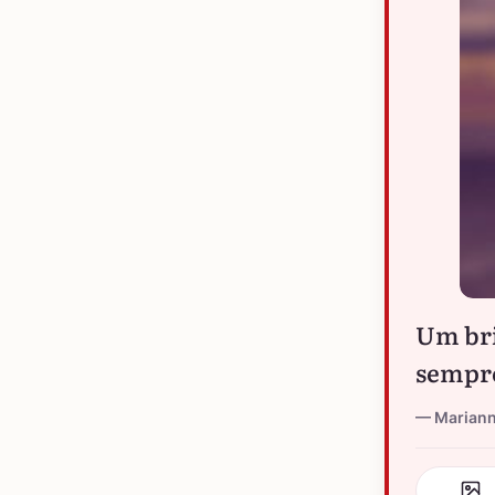
Um bri
sempre 
Marian