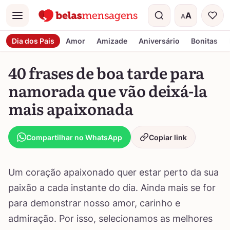
A
A
Menu
Tamanho do t
Dia dos Pais
Amor
Amizade
Aniversário
Bonitas
40 frases de boa tarde para
namorada que vão deixá-la
mais apaixonada
Compartilhar no WhatsApp
Copiar link
Um coração apaixonado quer estar perto da sua
paixão a cada instante do dia. Ainda mais se for
para demonstrar nosso amor, carinho e
admiração. Por isso, selecionamos as melhores