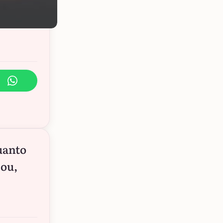
quanto
 ou,