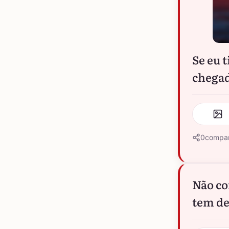
Se eu 
chegad
0
compar
Não co
tem de