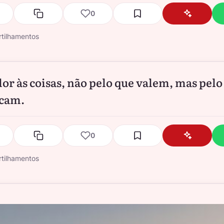
0
tilhamentos
lor às coisas, não pelo que valem, mas pelo
icam.
0
tilhamentos