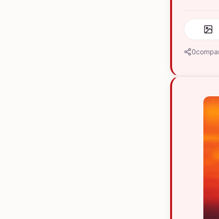
0
compar