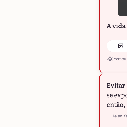
A vida
0
compar
Evitar
se exp
então,
Helen Ke