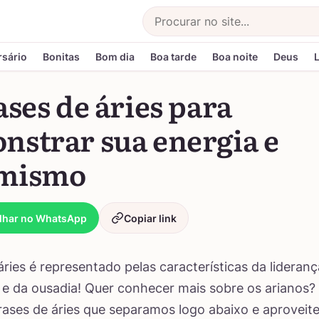
Buscar
rsário
Bonitas
Bom dia
Boa tarde
Boa noite
Deus
ases de áries para
nstrar sua energia e
mismo
lhar no WhatsApp
Copiar link
áries é representado pelas características da lideranç
 e da ousadia! Quer conhecer mais sobre os arianos?
frases de áries que separamos logo abaixo e aproveit