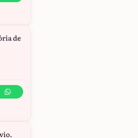
ória de
vio.