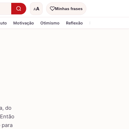
A
Minhas frases
A
Tamanho do texto
Luto
Motivação
Otimismo
Reflexão
Religiosa
a, do
 Então
e para