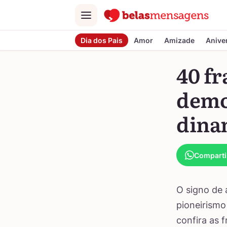
Menu
Dia dos Pais
Amor
Amizade
Anive
40 fr
demo
dina
Comparti
O signo de 
pioneirismo
confira as 