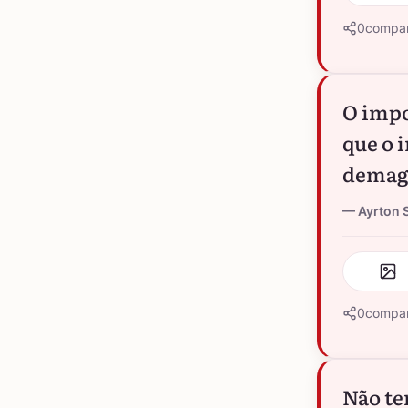
0
compar
O impo
que o 
demag
Ayrton 
0
compar
Não te