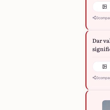
0
compar
Dar va
signif
0
compar