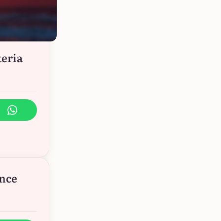
teria
ance