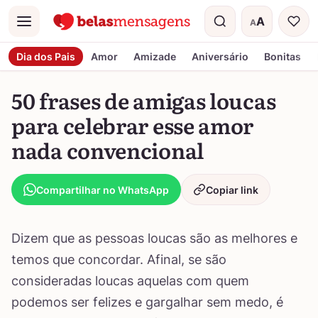
A
A
Menu
Tamanho do t
Dia dos Pais
Amor
Amizade
Aniversário
Bonitas
50 frases de amigas loucas
para celebrar esse amor
nada convencional
Compartilhar no WhatsApp
Copiar link
Dizem que as pessoas loucas são as melhores e
temos que concordar. Afinal, se são
consideradas loucas aquelas com quem
podemos ser felizes e gargalhar sem medo, é