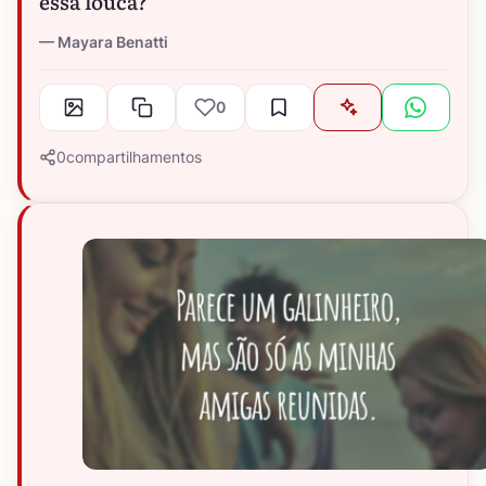
essa louca?
Mayara Benatti
0
0
compartilhamentos