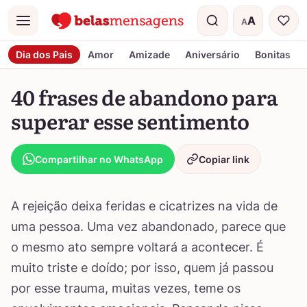
A
A
Menu
Tamanho do t
Dia dos Pais
Amor
Amizade
Aniversário
Bonitas
40 frases de abandono para
superar esse sentimento
Compartilhar no WhatsApp
Copiar link
A rejeição deixa feridas e cicatrizes na vida de
uma pessoa. Uma vez abandonado, parece que
o mesmo ato sempre voltará a acontecer. É
muito triste e doído; por isso, quem já passou
por esse trauma, muitas vezes, teme os