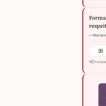
Formam
respei
Marian
0
compar