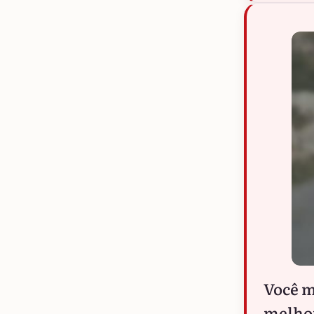
Você 
melhor