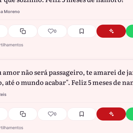
na Moreno
0
tilhamentos
 amor não será passageiro, te amarei de ja
o, até o mundo acabar". Feliz 5 meses de n
eis
0
tilhamentos