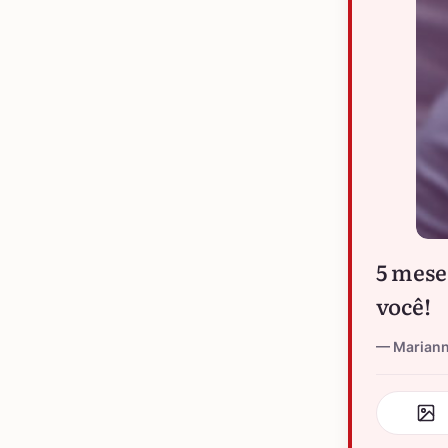
5 mese
você!
Marian