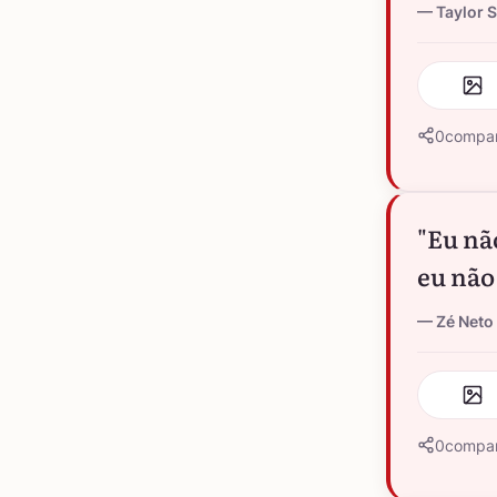
Taylor S
0
compar
"Eu nã
eu não
Zé Neto 
0
compar