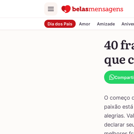
Menu
Dia dos Pais
Amor
Amizade
Anive
40 fr
que 
Comparti
O começo d
paixão está
alegrias. V
declarar se
melhores f