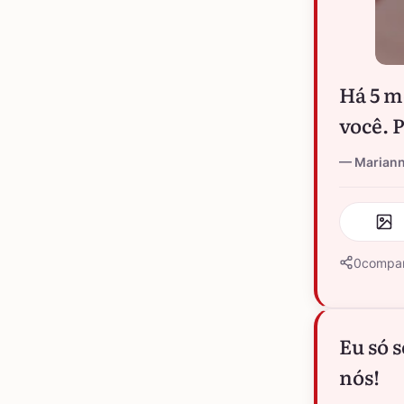
Há 5 m
você. 
Marian
0
compar
Eu só 
nós!