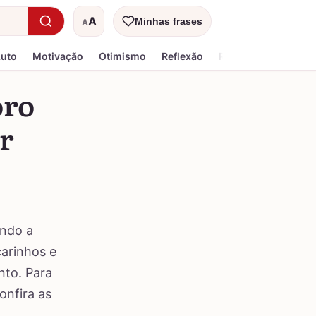
A
Minhas frases
A
Tamanho do texto
Luto
Motivação
Otimismo
Reflexão
Religiosa
oro
r
ando a
arinhos e
nto. Para
onfira as