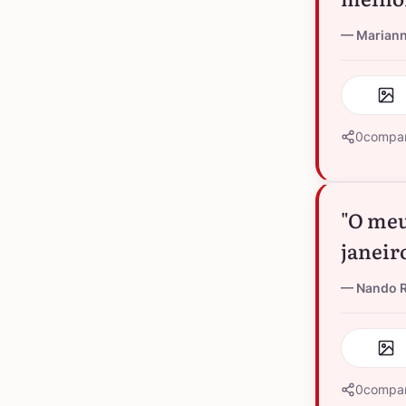
Marian
0
compar
"O meu
janeir
Nando R
0
compar