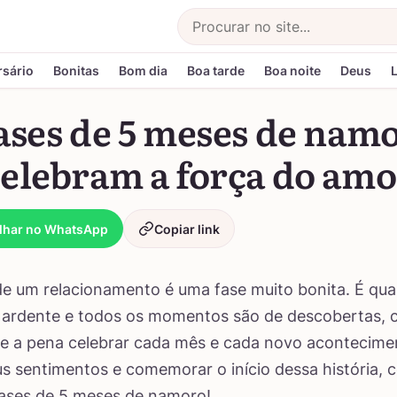
Buscar
rsário
Bonitas
Bom dia
Boa tarde
Boa noite
Deus
ases de 5 meses de nam
celebram a força do amo
lhar no WhatsApp
Copiar link
e um relacionamento é uma fase muito bonita. É qu
 ardente e todos os momentos são de descobertas, c
ale a pena celebrar cada mês e cada novo acontecime
us sentimentos e comemorar o início dessa história, c
rases de 5 meses de namoro!