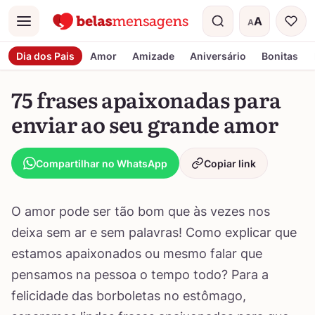
A
A
Menu
Tamanho do t
Dia dos Pais
Amor
Amizade
Aniversário
Bonitas
75 frases apaixonadas para
enviar ao seu grande amor
Compartilhar no WhatsApp
Copiar link
O amor pode ser tão bom que às vezes nos
deixa sem ar e sem palavras! Como explicar que
estamos apaixonados ou mesmo falar que
pensamos na pessoa o tempo todo? Para a
felicidade das borboletas no estômago,