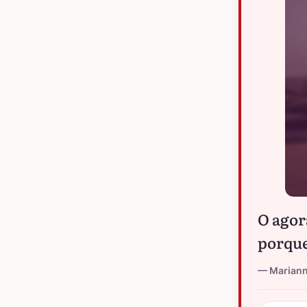
O agor
porque
Marian