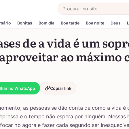
Buscar
rsário
Bonitas
Bom dia
Boa tarde
Boa noite
Deus
ases de a vida é um sop
 aproveitar ao máximo 
lhar no WhatsApp
Copiar link
omento, as pessoas se dão conta de como a vida é 
epressa e o tempo não espera por ninguém. Nessas h
focar no agora e fazer cada segundo ser inesquecíve