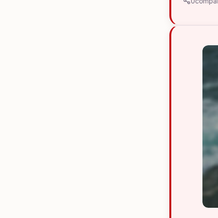
0
compar