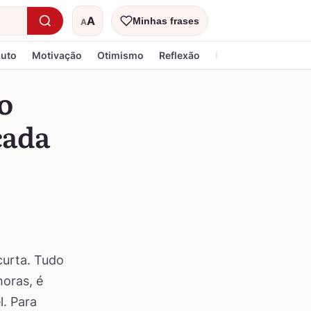
A
Minhas frases
A
Tamanho do texto
Luto
Motivação
Otimismo
Reflexão
Religiosa
ro
cada
curta. Tudo
oras, é
l. Para