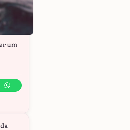
ser um
ida