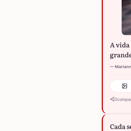
A vida
grande
Marian
0
compar
Cada s