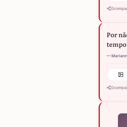
0
compar
Por nã
tempo 
Marian
0
compar