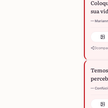
Coloqu
sua vi
Marian
0
compar
Temos 
perceb
Confúc