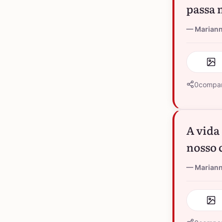
passa 
Marian
0
compar
A vida
nosso 
Marian