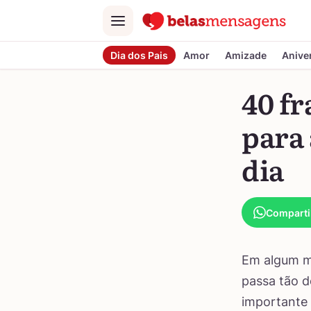
Menu
Dia dos Pais
Amor
Amizade
Anive
40 fr
para
dia
Comparti
Em algum m
passa tão d
importante 