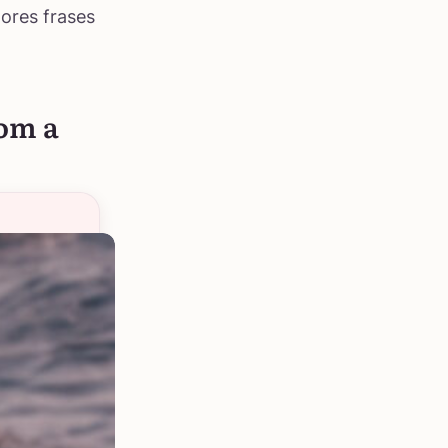
ores frases
com a