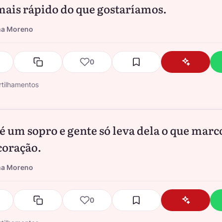
mais rápido do que gostaríamos.
na Moreno
0
tilhamentos
 é um sopro e gente só leva dela o que marc
coração.
na Moreno
0