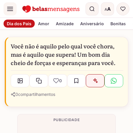
A
A
Menu
Tamanho do t
Dia dos Pais
Amor
Amizade
Aniversário
Bonitas
Você não é aquilo pelo qual você chora,
mas é aquilo que supera! Um bom dia
cheio de forças e esperanças para você.
0
0
compartilhamentos
PUBLICIDADE