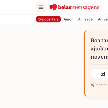
Menu
Dia dos Pais
Amor
Amizade
Anive
Boa ta
ajudam
nos en
0
compar