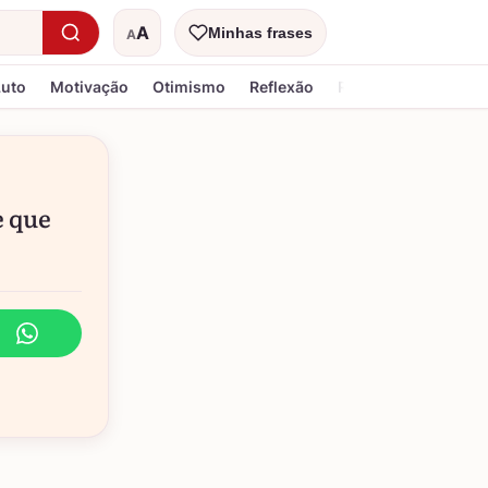
A
Minhas frases
A
Tamanho do texto
Luto
Motivação
Otimismo
Reflexão
Religiosa
e que