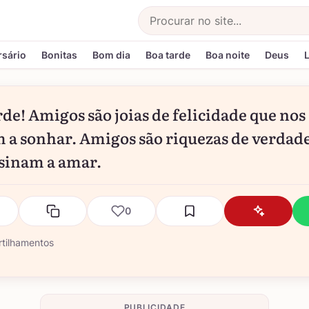
Buscar
rsário
Bonitas
Bom dia
Boa tarde
Boa noite
Deus
rde! Amigos são joias de felicidade que nos
 a sonhar. Amigos são riquezas de verdad
sinam a amar.
0
tilhamentos
PUBLICIDADE