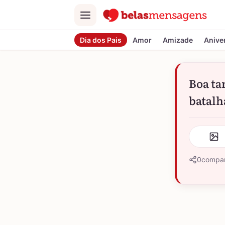
Menu
Dia dos Pais
Amor
Amizade
Anive
Boa tar
batalha
0
compar