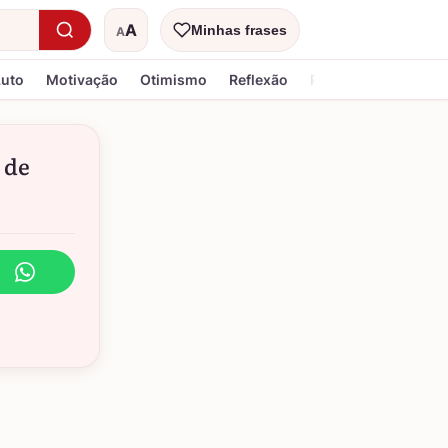
A
Minhas frases
A
Tamanho do texto
Luto
Motivação
Otimismo
Reflexão
Religiosa
 de