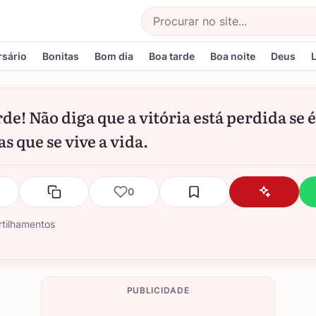
Buscar
rsário
Bonitas
Bom dia
Boa tarde
Boa noite
Deus
de! Não diga que a vitória está perdida se é
s que se vive a vida.
0
tilhamentos
PUBLICIDADE