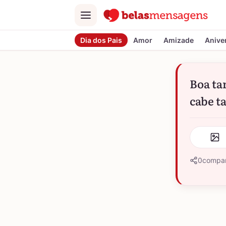
Menu
Dia dos Pais
Amor
Amizade
Anive
Boa ta
cabe t
0
compar