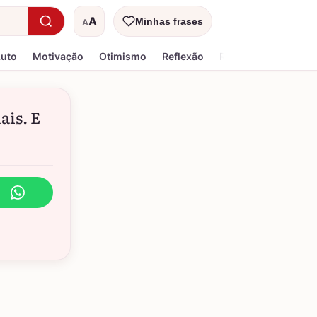
A
Minhas frases
A
Tamanho do texto
Luto
Motivação
Otimismo
Reflexão
Religiosa
ais. E