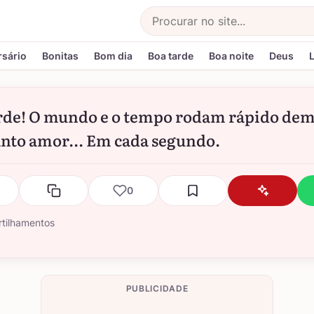
Buscar
rsário
Bonitas
Bom dia
Boa tarde
Boa noite
Deus
rde! O mundo e o tempo rodam rápido dem
anto amor... Em cada segundo.
0
tilhamentos
PUBLICIDADE