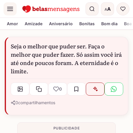
A
A
Menu
Tamanho do t
Amor
Amizade
Aniversário
Bonitas
Bom dia
Boa 
Seja o melhor que puder ser. Faça o
melhor que puder fazer. Só assim você irá
até onde poucos foram. A eternidade é o
limite.
0
0
compartilhamentos
PUBLICIDADE