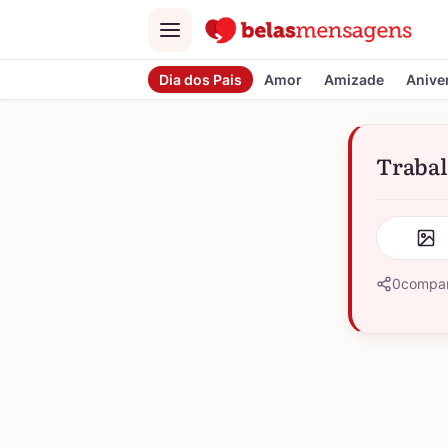
Menu
Dia dos Pais
Amor
Amizade
Anive
Trabal
0
compar