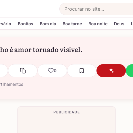
Buscar
rsário
Bonitas
Bom dia
Boa tarde
Boa noite
Deus
ho é amor tornado visível.
0
tilhamentos
PUBLICIDADE