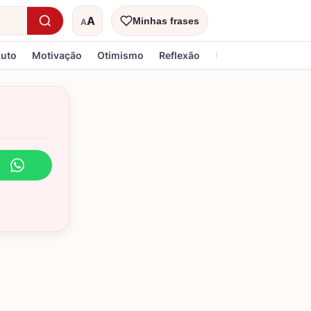
A
Minhas frases
A
Tamanho do texto
Luto
Motivação
Otimismo
Reflexão
Religiosa