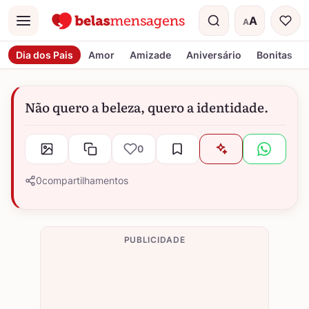
A
A
Menu
Tamanho do t
Dia dos Pais
Amor
Amizade
Aniversário
Bonitas
Não quero a beleza, quero a identidade.
0
0
compartilhamentos
PUBLICIDADE