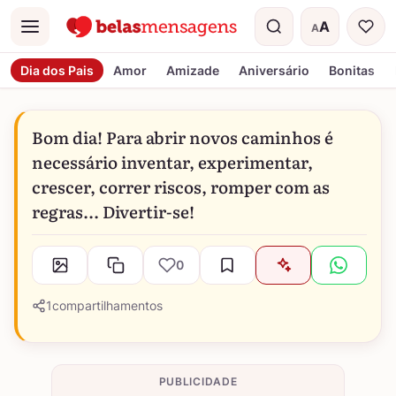
A
A
Menu
Tamanho do t
Dia dos Pais
Amor
Amizade
Aniversário
Bonitas
Bom dia! Para abrir novos caminhos é
necessário inventar, experimentar,
crescer, correr riscos, romper com as
regras... Divertir-se!
0
1
compartilhamentos
PUBLICIDADE