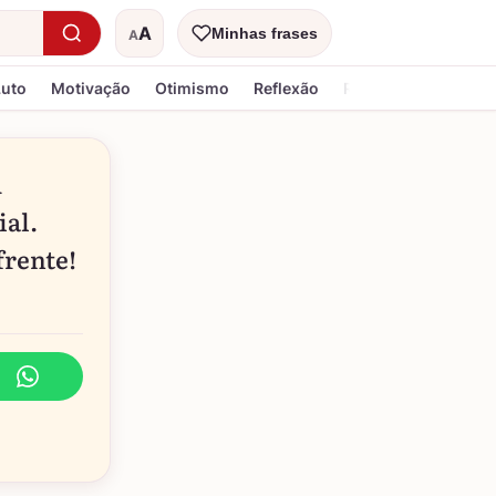
A
Minhas frases
A
Tamanho do texto
Luto
Motivação
Otimismo
Reflexão
Religiosa
u
ial.
frente!