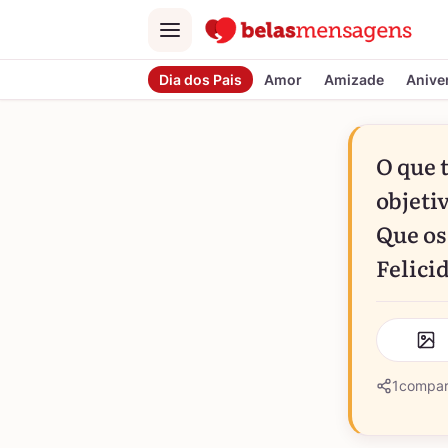
Menu
Dia dos Pais
Amor
Amizade
Anive
O que 
objetiv
Que os
Felici
1
compar