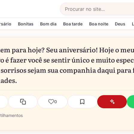
Buscar
rsário
Bonitas
Bom dia
Boa tarde
Boa noite
Deus
tem para hoje? Seu aniversário! Hoje o me
o é fazer você se sentir único e muito espec
 sorrisos sejam sua companhia daqui para 
dades.
0
tilhamentos