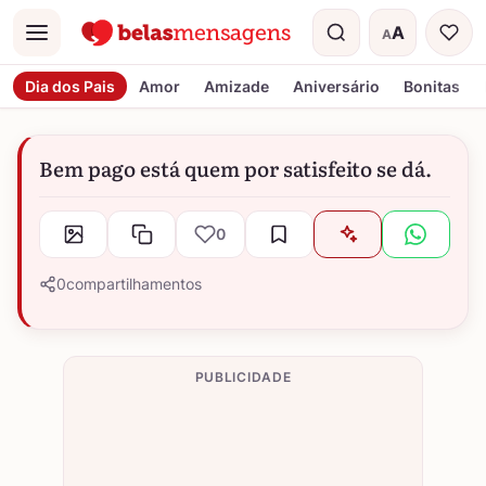
A
A
Menu
Tamanho do t
Dia dos Pais
Amor
Amizade
Aniversário
Bonitas
Bem pago está quem por satisfeito se dá.
0
0
compartilhamentos
PUBLICIDADE