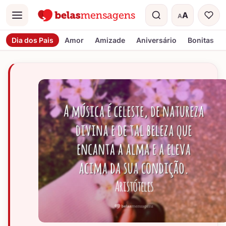
A
A
Menu
Tamanho do t
Dia dos Pais
Amor
Amizade
Aniversário
Bonitas