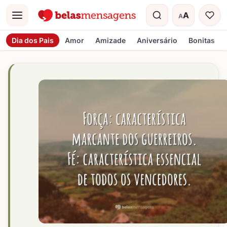
A
A
Menu
Tamanho do t
Dia dos Pais
Amor
Amizade
Aniversário
Bonitas