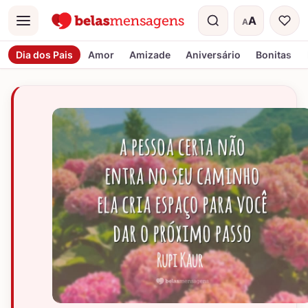
A
A
Menu
Tamanho do t
Dia dos Pais
Amor
Amizade
Aniversário
Bonitas