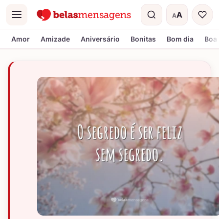
A
A
Menu
Tamanho do t
Amor
Amizade
Aniversário
Bonitas
Bom dia
Boa 