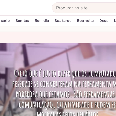
Buscar
rsário
Bonitas
Bom dia
Boa tarde
Boa noite
Deus