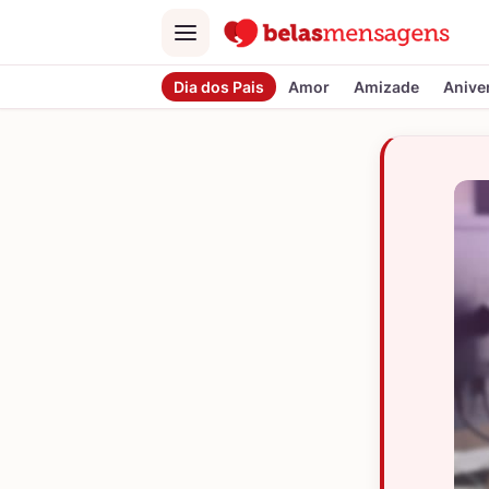
Menu
Dia dos Pais
Amor
Amizade
Anive