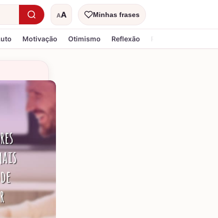
A
Minhas frases
A
Tamanho do texto
Luto
Motivação
Otimismo
Reflexão
Religiosa