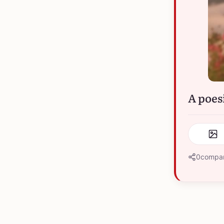
A poes
0
compar