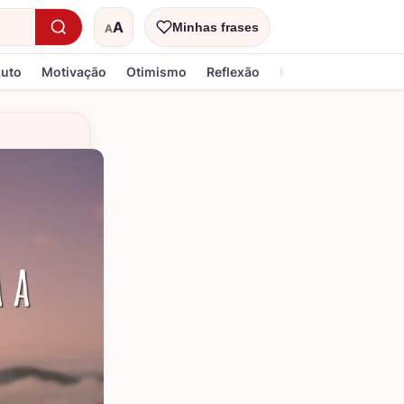
A
Minhas frases
A
Tamanho do texto
Luto
Motivação
Otimismo
Reflexão
Religiosa