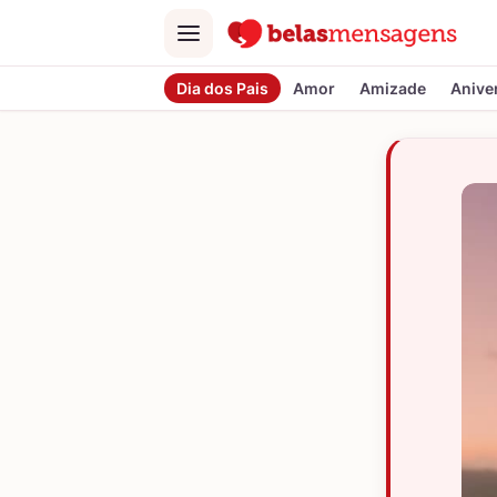
Menu
Dia dos Pais
Amor
Amizade
Anive