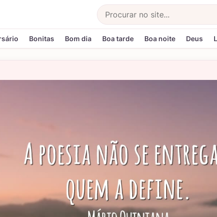
Buscar
rsário
Bonitas
Bom dia
Boa tarde
Boa noite
Deus