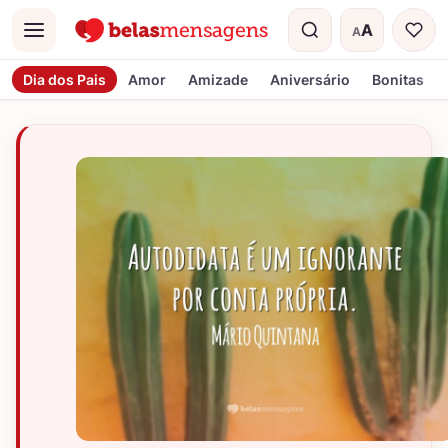
A
A
Menu
Tamanho do t
Dia dos Pais
Amor
Amizade
Aniversário
Bonitas